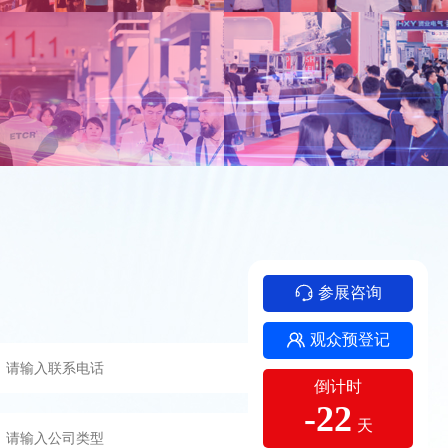
参展咨询
观众预登记
倒计时
-22
天